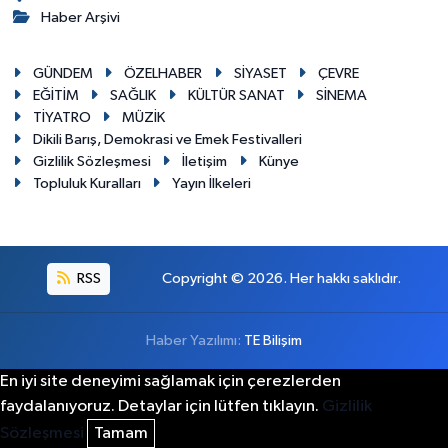
Haber Arşivi
GÜNDEM
ÖZELHABER
SİYASET
ÇEVRE
EĞİTİM
SAĞLIK
KÜLTÜR SANAT
SİNEMA
TİYATRO
MÜZİK
Dikili Barış, Demokrasi ve Emek Festivalleri
Gizlilik Sözleşmesi
İletişim
Künye
Topluluk Kuralları
Yayın İlkeleri
RSS
Copyright © 2026. Her hakkı saklıdır.
Haber Yazılımı:
TE Bilişim
En iyi site deneyimi sağlamak için çerezlerden
faydalanıyoruz. Detaylar için lütfen tıklayın.
Gizlilik
Sözleşmesi
Tamam